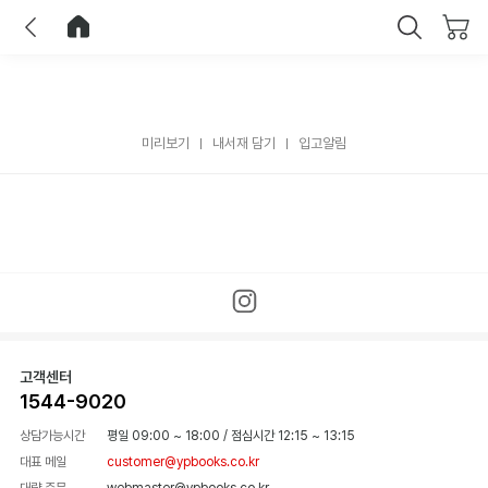
이전
홈으로 이동
닫기
미리보기
내서재 담기
입고알림
고객센터
1544-9020
상담가능시간
평일 09:00 ~ 18:00
/
점심시간 12:15 ~ 13:15
대표 메일
customer@ypbooks.co.kr
대량 주문
webmaster@ypbooks.co.kr