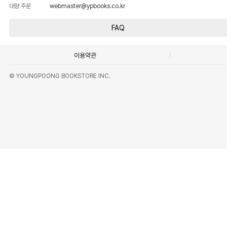
대량 주문
webmaster@ypbooks.co.kr
FAQ
이용약관
© YOUNGPOONG BOOKSTORE INC.