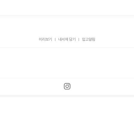
미리보기
내서재 담기
입고알림