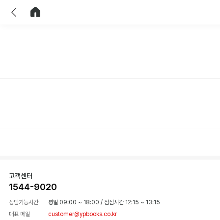
이전
홈으로 이동
고객센터
1544-9020
상담가능시간
평일 09:00 ~ 18:00
/
점심시간 12:15 ~ 13:15
대표 메일
customer@ypbooks.co.kr