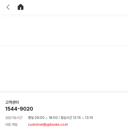
이전
홈으로 이동
고객센터
1544-9020
상담가능시간
평일 09:00 ~ 18:00
/
점심시간 12:15 ~ 13:15
대표 메일
customer@ypbooks.co.kr