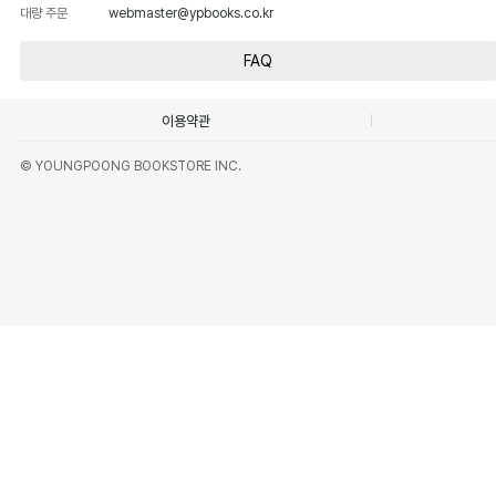
대량 주문
webmaster@ypbooks.co.kr
FAQ
이용약관
© YOUNGPOONG BOOKSTORE INC.