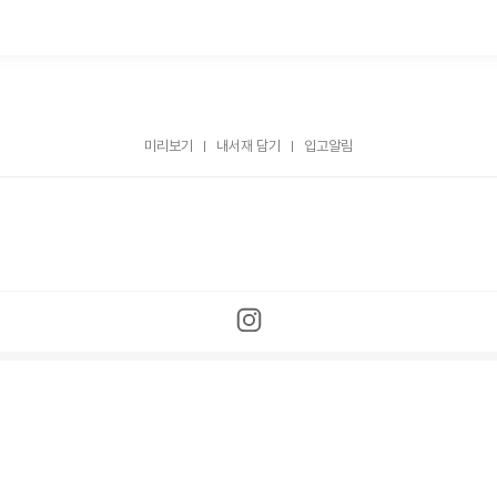
미리보기
내서재 담기
입고알림