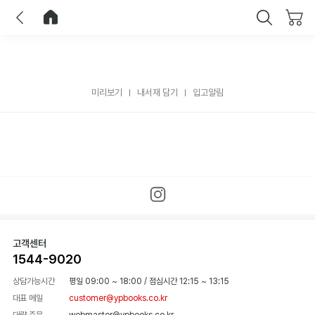
이전
홈으로 이동
닫기
미리보기
내서재 담기
입고알림
고객센터
1544-9020
상담가능시간
평일 09:00 ~ 18:00
/
점심시간 12:15 ~ 13:15
대표 메일
customer@ypbooks.co.kr
대량 주문
webmaster@ypbooks.co.kr