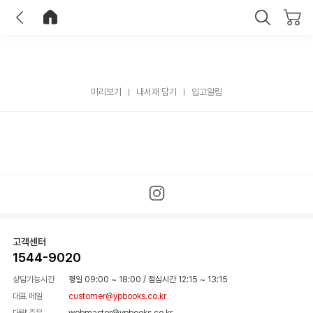
이전
홈으로 이동
닫기
미리보기
내서재 담기
입고알림
고객센터
1544-9020
상담가능시간
평일 09:00 ~ 18:00
/
점심시간 12:15 ~ 13:15
대표 메일
customer@ypbooks.co.kr
대량 주문
webmaster@ypbooks.co.kr