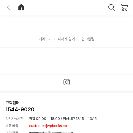
이전
홈으로 이동
닫기
미리보기
내서재 담기
입고알림
고객센터
1544-9020
상담가능시간
평일 09:00 ~ 18:00
/
점심시간 12:15 ~ 13:15
대표 메일
customer@ypbooks.co.kr
대량 주문
webmaster@ypbooks.co.kr