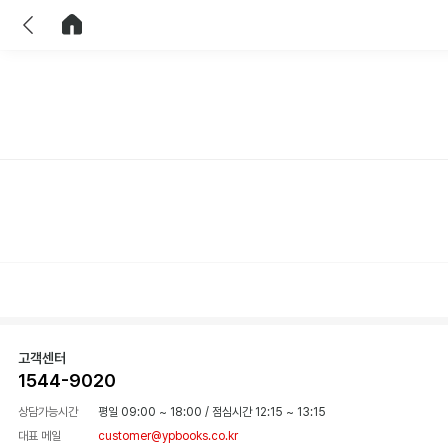
이전
홈으로 이동
고객센터
1544-9020
상담가능시간
평일 09:00 ~ 18:00
/
점심시간 12:15 ~ 13:15
대표 메일
customer@ypbooks.co.kr