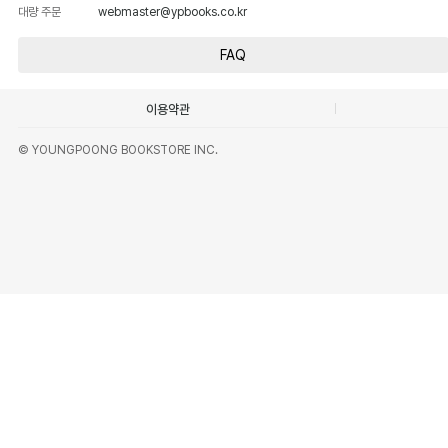
대량 주문
webmaster@ypbooks.co.kr
FAQ
이용약관
© YOUNGPOONG BOOKSTORE INC.