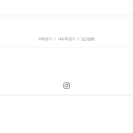
미리보기
내서재 담기
입고알림