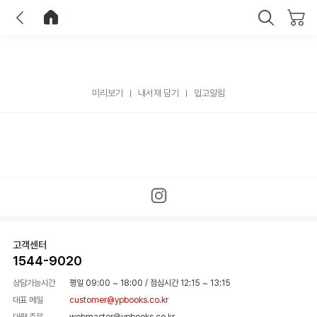
이전
홈으로 이동
닫기
미리보기
내서재 담기
입고알림
고객센터
1544-9020
상담가능시간
평일 09:00 ~ 18:00
/
점심시간 12:15 ~ 13:15
대표 메일
customer@ypbooks.co.kr
대량 주문
webmaster@ypbooks.co.kr