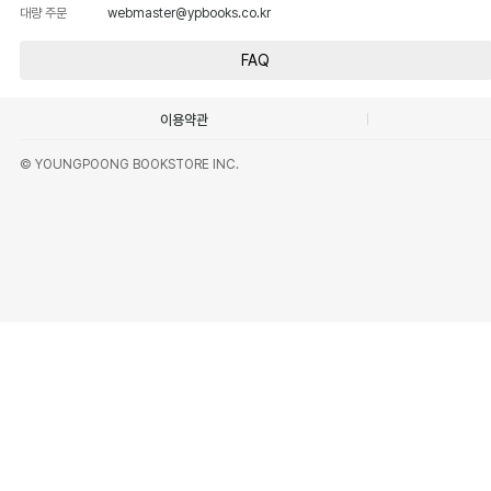
대량 주문
webmaster@ypbooks.co.kr
FAQ
이용약관
© YOUNGPOONG BOOKSTORE INC.