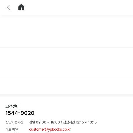
이전
홈으로 이동
고객센터
1544-9020
상담가능시간
평일 09:00 ~ 18:00
/
점심시간 12:15 ~ 13:15
대표 메일
customer@ypbooks.co.kr