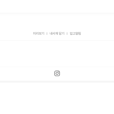
미리보기
내서재 담기
입고알림