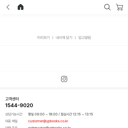
이전
홈으로 이동
닫기
미리보기
내서재 담기
입고알림
고객센터
1544-9020
상담가능시간
평일 09:00 ~ 18:00
/
점심시간 12:15 ~ 13:15
대표 메일
customer@ypbooks.co.kr
대량 주문
webmaster@ypbooks.co.kr