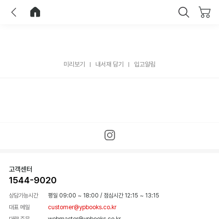
이전
홈으로 이동
닫기
미리보기
내서재 담기
입고알림
고객센터
1544-9020
상담가능시간
평일 09:00 ~ 18:00
/
점심시간 12:15 ~ 13:15
대표 메일
customer@ypbooks.co.kr
대량 주문
webmaster@ypbooks.co.kr