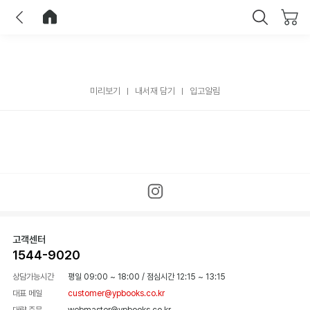
이전
홈으로 이동
닫기
미리보기
내서재 담기
입고알림
고객센터
1544-9020
상담가능시간
평일 09:00 ~ 18:00
/
점심시간 12:15 ~ 13:15
대표 메일
customer@ypbooks.co.kr
대량 주문
webmaster@ypbooks.co.kr