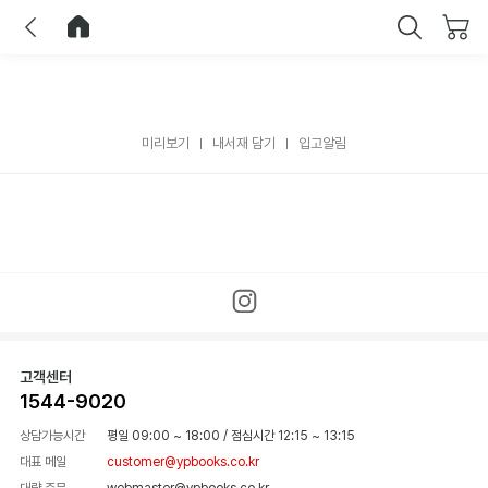
이전
홈으로 이동
닫기
미리보기
내서재 담기
입고알림
고객센터
1544-9020
상담가능시간
평일 09:00 ~ 18:00
/
점심시간 12:15 ~ 13:15
대표 메일
customer@ypbooks.co.kr
대량 주문
webmaster@ypbooks.co.kr