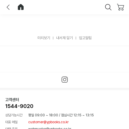
이전
홈으로 이동
닫기
미리보기
내서재 담기
입고알림
고객센터
1544-9020
상담가능시간
평일 09:00 ~ 18:00
/
점심시간 12:15 ~ 13:15
대표 메일
customer@ypbooks.co.kr
대량 주문
webmaster@ypbooks.co.kr