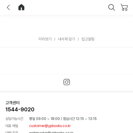
이전
홈으로 이동
닫기
미리보기
내서재 담기
입고알림
고객센터
1544-9020
상담가능시간
평일 09:00 ~ 18:00
/
점심시간 12:15 ~ 13:15
대표 메일
customer@ypbooks.co.kr
대량 주문
webmaster@ypbooks.co.kr