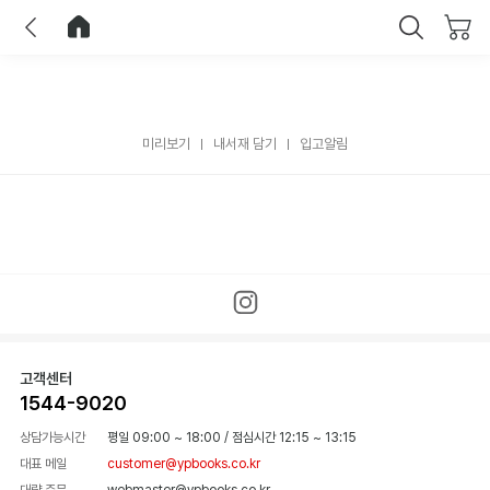
이전
홈으로 이동
닫기
미리보기
내서재 담기
입고알림
고객센터
1544-9020
상담가능시간
평일 09:00 ~ 18:00
/
점심시간 12:15 ~ 13:15
대표 메일
customer@ypbooks.co.kr
대량 주문
webmaster@ypbooks.co.kr