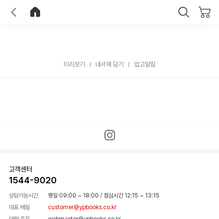
이전
홈으로 이동
닫기
미리보기
내서재 담기
입고알림
고객센터
1544-9020
상담가능시간
평일 09:00 ~ 18:00
/
점심시간 12:15 ~ 13:15
대표 메일
customer@ypbooks.co.kr
대량 주문
webmaster@ypbooks.co.kr