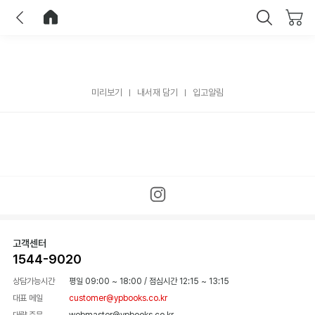
이전
홈으로 이동
닫기
미리보기
내서재 담기
입고알림
고객센터
1544-9020
상담가능시간
평일 09:00 ~ 18:00
/
점심시간 12:15 ~ 13:15
대표 메일
customer@ypbooks.co.kr
대량 주문
webmaster@ypbooks.co.kr