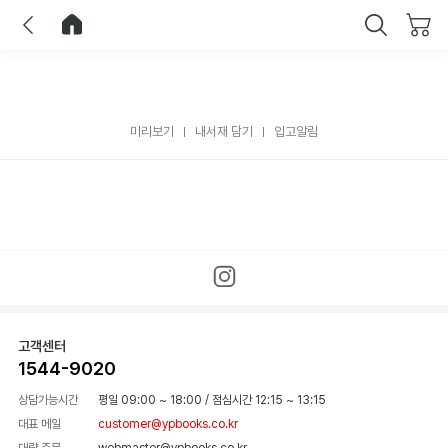
이전
홈으로 이동
닫기
미리보기
내서재 담기
입고알림
고객센터
1544-9020
상담가능시간
평일 09:00 ~ 18:00
/
점심시간 12:15 ~ 13:15
대표 메일
customer@ypbooks.co.kr
대량 주문
webmaster@ypbooks.co.kr