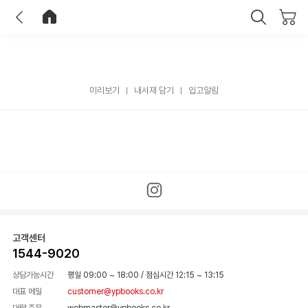
이전
홈으로 이동
닫기
미리보기
내서재 담기
입고알림
고객센터
1544-9020
상담가능시간
평일 09:00 ~ 18:00
/
점심시간 12:15 ~ 13:15
대표 메일
customer@ypbooks.co.kr
대량 주문
webmaster@ypbooks.co.kr