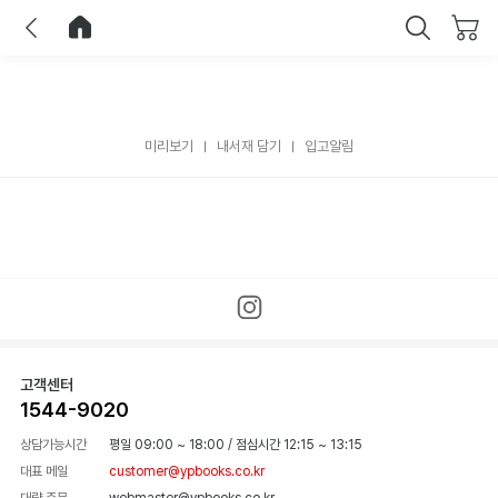
이전
홈으로 이동
닫기
미리보기
내서재 담기
입고알림
고객센터
1544-9020
상담가능시간
평일 09:00 ~ 18:00
/
점심시간 12:15 ~ 13:15
대표 메일
customer@ypbooks.co.kr
대량 주문
webmaster@ypbooks.co.kr