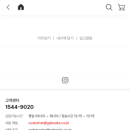
이전
홈으로 이동
닫기
미리보기
내서재 담기
입고알림
고객센터
1544-9020
상담가능시간
평일 09:00 ~ 18:00
/
점심시간 12:15 ~ 13:15
대표 메일
customer@ypbooks.co.kr
대량 주문
webmaster@ypbooks.co.kr