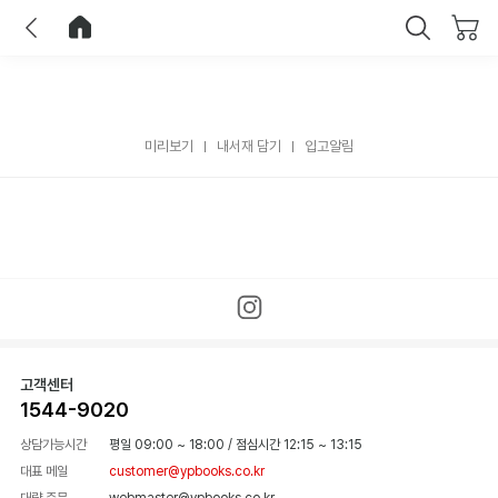
이전
홈으로 이동
닫기
미리보기
내서재 담기
입고알림
고객센터
1544-9020
상담가능시간
평일 09:00 ~ 18:00
/
점심시간 12:15 ~ 13:15
대표 메일
customer@ypbooks.co.kr
대량 주문
webmaster@ypbooks.co.kr