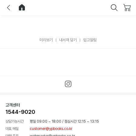
이전
홈으로 이동
닫기
미리보기
내서재 담기
입고알림
고객센터
1544-9020
상담가능시간
평일 09:00 ~ 18:00
/
점심시간 12:15 ~ 13:15
대표 메일
customer@ypbooks.co.kr
대량 주문
webmaster@ypbooks.co.kr