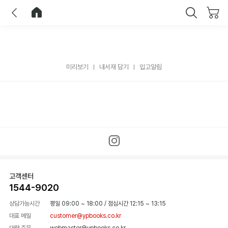
이전
홈으로 이동
닫기
미리보기
내서재 담기
입고알림
고객센터
1544-9020
상담가능시간
평일 09:00 ~ 18:00
/
점심시간 12:15 ~ 13:15
대표 메일
customer@ypbooks.co.kr
대량 주문
webmaster@ypbooks.co.kr