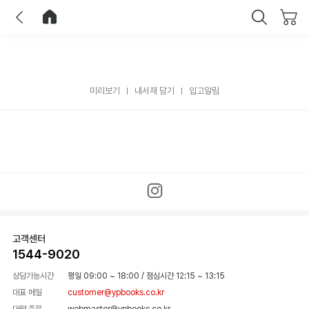
이전
홈으로 이동
닫기
미리보기
내서재 담기
입고알림
고객센터
1544-9020
상담가능시간
평일 09:00 ~ 18:00
/
점심시간 12:15 ~ 13:15
대표 메일
customer@ypbooks.co.kr
대량 주문
webmaster@ypbooks.co.kr