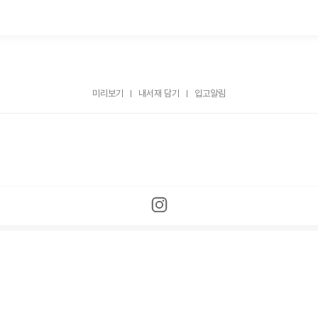
미리보기
내서재 담기
입고알림