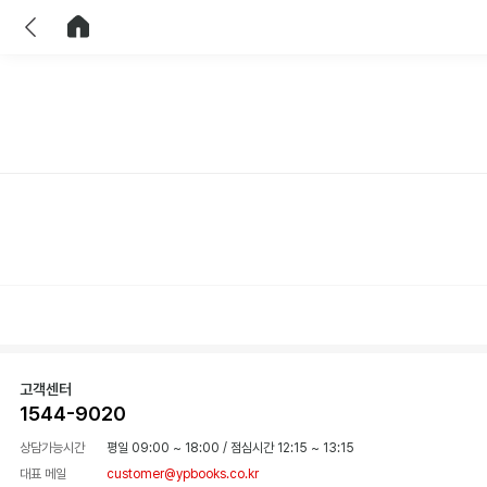
이전
홈으로 이동
고객센터
1544-9020
상담가능시간
평일 09:00 ~ 18:00
/
점심시간 12:15 ~ 13:15
대표 메일
customer@ypbooks.co.kr