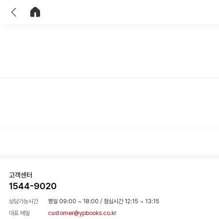
이전
홈으로 이동
고객센터
1544-9020
상담가능시간
평일 09:00 ~ 18:00
/
점심시간 12:15 ~ 13:15
대표 메일
customer@ypbooks.co.kr