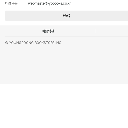
대량 주문
webmaster@ypbooks.co.kr
FAQ
이용약관
© YOUNGPOONG BOOKSTORE INC.