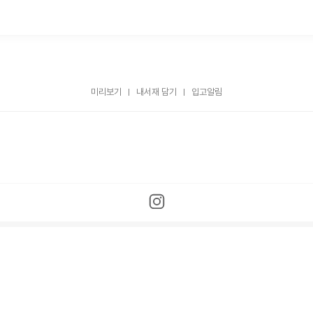
미리보기
내서재 담기
입고알림