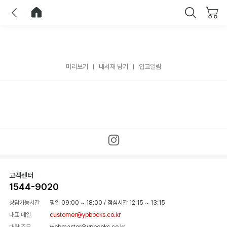
이전
홈으로 이동
닫기
미리보기
내서재 담기
입고알림
고객센터
1544-9020
상담가능시간
평일 09:00 ~ 18:00
/
점심시간 12:15 ~ 13:15
대표 메일
customer@ypbooks.co.kr
대량 주문
webmaster@ypbooks.co.kr