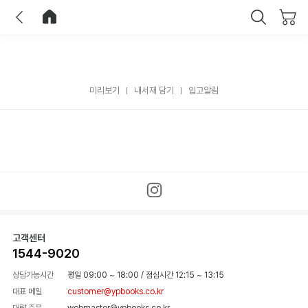
이전
홈으로 이동
닫기
미리보기
내서재 담기
입고알림
고객센터
1544-9020
상담가능시간
평일 09:00 ~ 18:00
/
점심시간 12:15 ~ 13:15
대표 메일
customer@ypbooks.co.kr
대량 주문
webmaster@ypbooks.co.kr