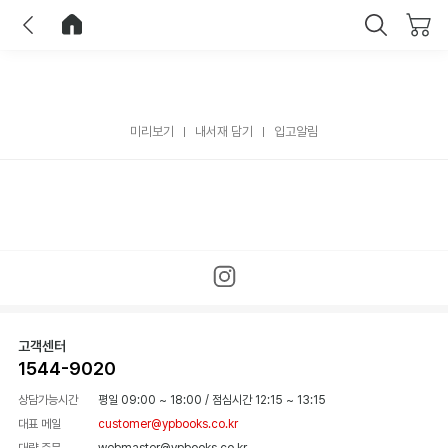
이전
홈으로 이동
닫기
미리보기
내서재 담기
입고알림
고객센터
1544-9020
상담가능시간
평일 09:00 ~ 18:00
/
점심시간 12:15 ~ 13:15
대표 메일
customer@ypbooks.co.kr
대량 주문
webmaster@ypbooks.co.kr