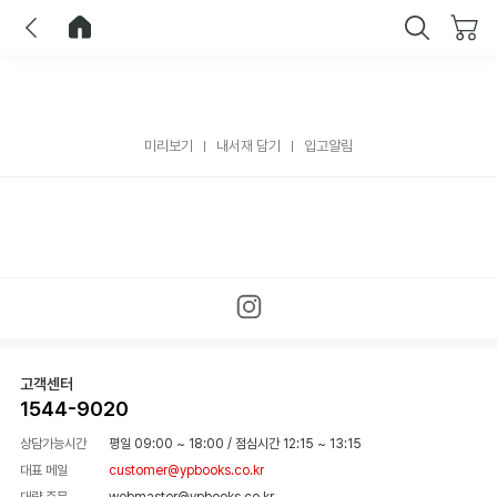
이전
홈으로 이동
닫기
미리보기
내서재 담기
입고알림
고객센터
1544-9020
상담가능시간
평일 09:00 ~ 18:00
/
점심시간 12:15 ~ 13:15
대표 메일
customer@ypbooks.co.kr
대량 주문
webmaster@ypbooks.co.kr