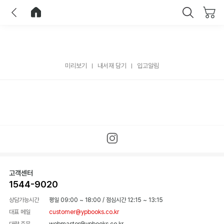
이전
홈으로 이동
닫기
미리보기
내서재 담기
입고알림
고객센터
1544-9020
상담가능시간
평일 09:00 ~ 18:00
/
점심시간 12:15 ~ 13:15
대표 메일
customer@ypbooks.co.kr
대량 주문
webmaster@ypbooks.co.kr