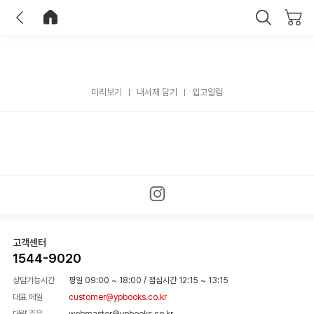
이전
홈으로 이동
닫기
미리보기
내서재 담기
입고알림
고객센터
1544-9020
상담가능시간
평일 09:00 ~ 18:00
/
점심시간 12:15 ~ 13:15
대표 메일
customer@ypbooks.co.kr
대량 주문
webmaster@ypbooks.co.kr