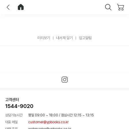
이전
홈으로 이동
닫기
미리보기
내서재 담기
입고알림
고객센터
1544-9020
상담가능시간
평일 09:00 ~ 18:00
/
점심시간 12:15 ~ 13:15
대표 메일
customer@ypbooks.co.kr
대량 주문
webmaster@ypbooks.co.kr