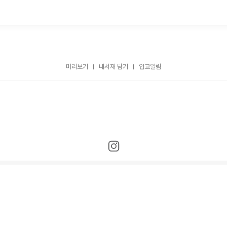
미리보기
내서재 담기
입고알림