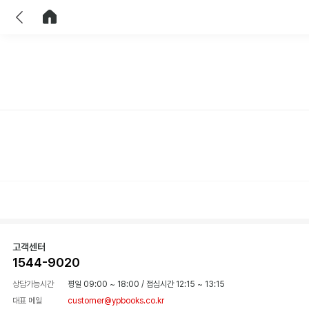
이전
홈으로 이동
고객센터
1544-9020
상담가능시간
평일 09:00 ~ 18:00
/
점심시간 12:15 ~ 13:15
대표 메일
customer@ypbooks.co.kr