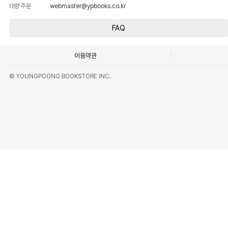
대량 주문
webmaster@ypbooks.co.kr
FAQ
이용약관
© YOUNGPOONG BOOKSTORE INC.