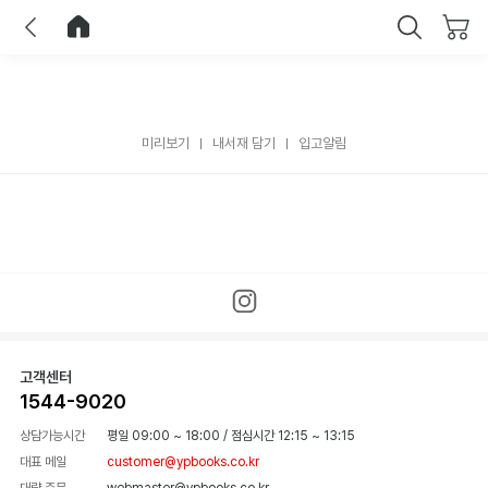
이전
홈으로 이동
닫기
미리보기
내서재 담기
입고알림
고객센터
1544-9020
상담가능시간
평일 09:00 ~ 18:00
/
점심시간 12:15 ~ 13:15
대표 메일
customer@ypbooks.co.kr
대량 주문
webmaster@ypbooks.co.kr