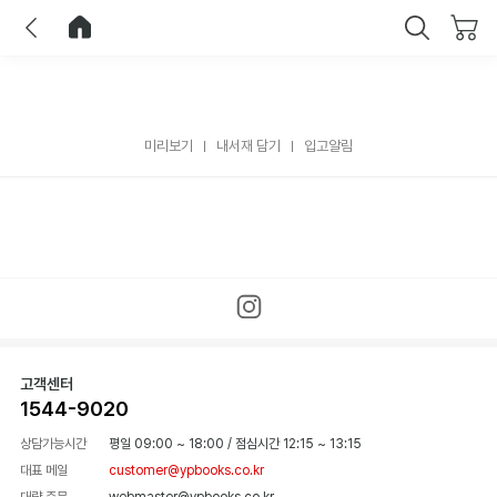
이전
홈으로 이동
닫기
미리보기
내서재 담기
입고알림
고객센터
1544-9020
상담가능시간
평일 09:00 ~ 18:00
/
점심시간 12:15 ~ 13:15
대표 메일
customer@ypbooks.co.kr
대량 주문
webmaster@ypbooks.co.kr