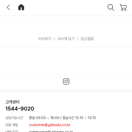
이전
홈으로 이동
닫기
미리보기
내서재 담기
입고알림
고객센터
1544-9020
상담가능시간
평일 09:00 ~ 18:00
/
점심시간 12:15 ~ 13:15
대표 메일
customer@ypbooks.co.kr
대량 주문
webmaster@ypbooks.co.kr