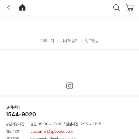
이전
홈으로 이동
닫기
미리보기
내서재 담기
입고알림
고객센터
1544-9020
상담가능시간
평일 09:00 ~ 18:00
/
점심시간 12:15 ~ 13:15
대표 메일
customer@ypbooks.co.kr
대량 주문
webmaster@ypbooks.co.kr