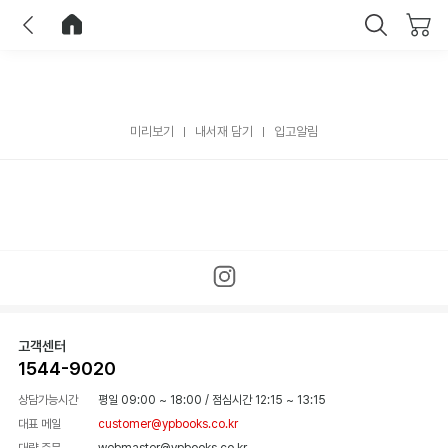
이전
홈으로 이동
닫기
미리보기
내서재 담기
입고알림
고객센터
1544-9020
상담가능시간
평일 09:00 ~ 18:00
/
점심시간 12:15 ~ 13:15
대표 메일
customer@ypbooks.co.kr
대량 주문
webmaster@ypbooks.co.kr