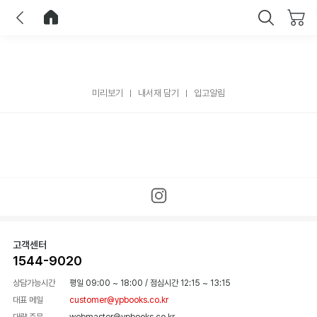
이전
홈으로 이동
닫기
미리보기
내서재 담기
입고알림
고객센터
1544-9020
상담가능시간
평일 09:00 ~ 18:00
/
점심시간 12:15 ~ 13:15
대표 메일
customer@ypbooks.co.kr
대량 주문
webmaster@ypbooks.co.kr