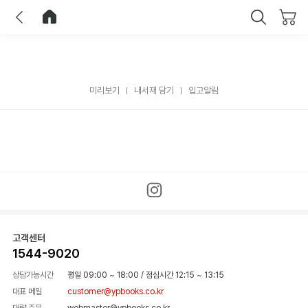
이전
홈으로 이동
닫기
미리보기
내서재 담기
입고알림
고객센터
1544-9020
상담가능시간
평일 09:00 ~ 18:00
/
점심시간 12:15 ~ 13:15
대표 메일
customer@ypbooks.co.kr
대량 주문
webmaster@ypbooks.co.kr