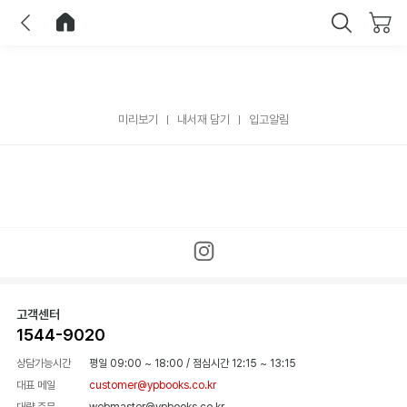
이전
홈으로 이동
닫기
미리보기
내서재 담기
입고알림
고객센터
1544-9020
상담가능시간
평일 09:00 ~ 18:00
/
점심시간 12:15 ~ 13:15
대표 메일
customer@ypbooks.co.kr
대량 주문
webmaster@ypbooks.co.kr