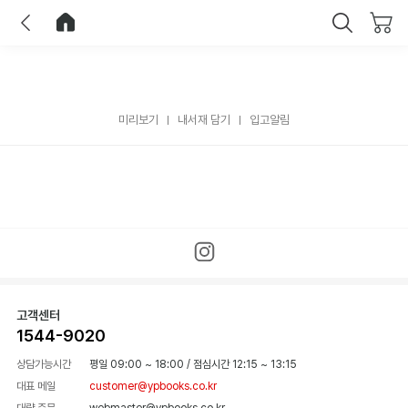
이전
홈으로 이동
닫기
미리보기
내서재 담기
입고알림
고객센터
1544-9020
상담가능시간
평일 09:00 ~ 18:00
/
점심시간 12:15 ~ 13:15
대표 메일
customer@ypbooks.co.kr
대량 주문
webmaster@ypbooks.co.kr