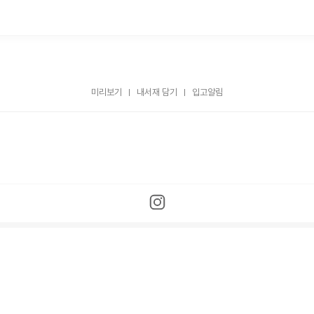
미리보기
내서재 담기
입고알림