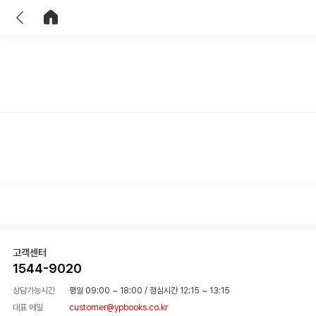
이전
홈으로 이동
고객센터
1544-9020
상담가능시간
평일 09:00 ~ 18:00
/
점심시간 12:15 ~ 13:15
대표 메일
customer@ypbooks.co.kr