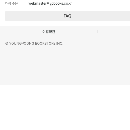
대량 주문
webmaster@ypbooks.co.kr
FAQ
이용약관
© YOUNGPOONG BOOKSTORE INC.