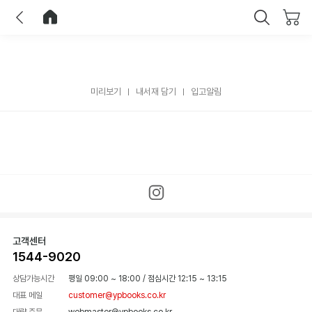
이전
홈으로 이동
닫기
미리보기
내서재 담기
입고알림
고객센터
1544-9020
상담가능시간
평일 09:00 ~ 18:00
/
점심시간 12:15 ~ 13:15
대표 메일
customer@ypbooks.co.kr
대량 주문
webmaster@ypbooks.co.kr