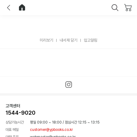
이전
홈으로 이동
닫기
미리보기
내서재 담기
입고알림
고객센터
1544-9020
상담가능시간
평일 09:00 ~ 18:00
/
점심시간 12:15 ~ 13:15
대표 메일
customer@ypbooks.co.kr
대량 주문
webmaster@ypbooks.co.kr