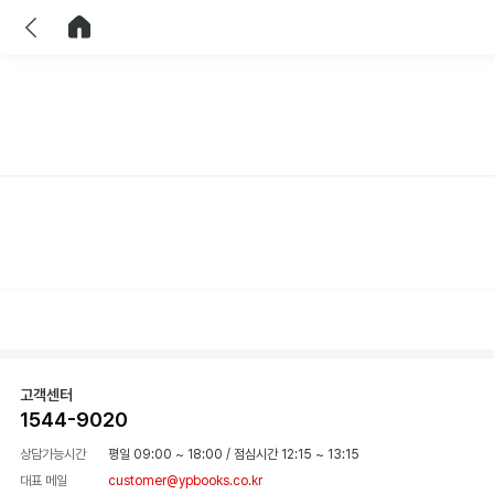
이전
홈으로 이동
고객센터
1544-9020
상담가능시간
평일 09:00 ~ 18:00
/
점심시간 12:15 ~ 13:15
대표 메일
customer@ypbooks.co.kr