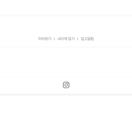
미리보기
내서재 담기
입고알림