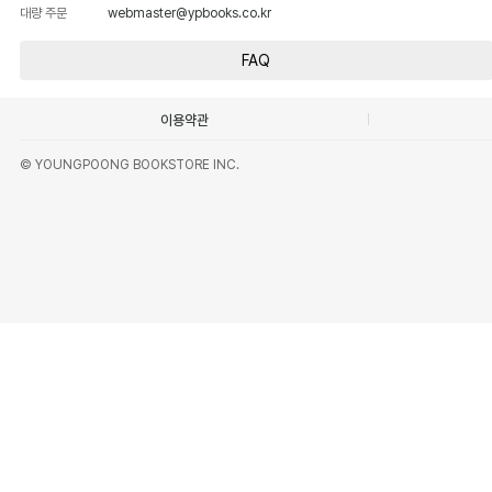
대량 주문
webmaster@ypbooks.co.kr
FAQ
이용약관
© YOUNGPOONG BOOKSTORE INC.