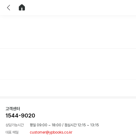
이전
홈으로 이동
고객센터
1544-9020
상담가능시간
평일 09:00 ~ 18:00
/
점심시간 12:15 ~ 13:15
대표 메일
customer@ypbooks.co.kr