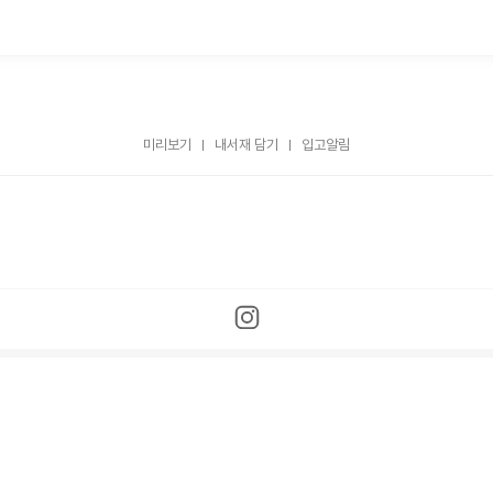
미리보기
내서재 담기
입고알림