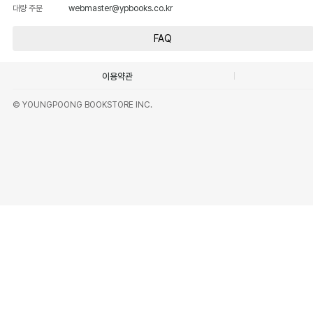
대량 주문
webmaster@ypbooks.co.kr
FAQ
이용약관
© YOUNGPOONG BOOKSTORE INC.